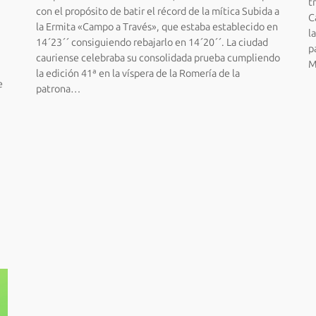
t
con el propósito de batir el récord de la mítica Subida a
C
la Ermita «Campo a Través», que estaba establecido en
l
14´23´´ consiguiendo rebajarlo en 14´20´´. La ciudad
p
cauriense celebraba su consolidada prueba cumpliendo
M
la edición 41ª en la víspera de la Romería de la
e
patrona…