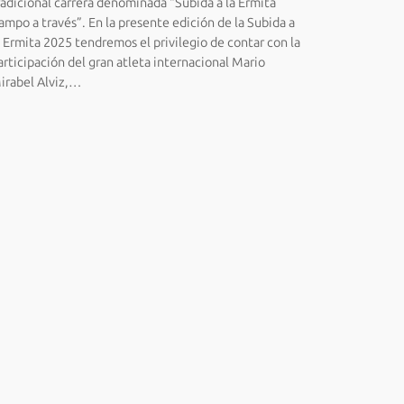
radicional carrera denominada “Subida a la Ermita
ampo a través”. En la presente edición de la Subida a
a Ermita 2025 tendremos el privilegio de contar con la
articipación del gran atleta internacional Mario
irabel Alviz,…