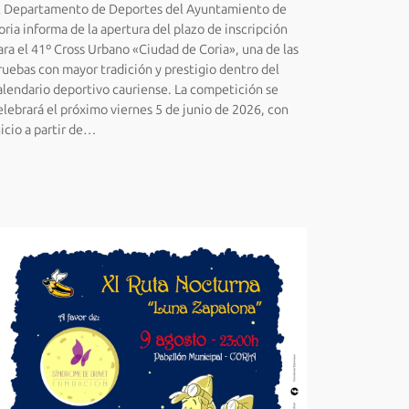
l Departamento de Deportes del Ayuntamiento de
oria informa de la apertura del plazo de inscripción
ara el 41º Cross Urbano «Ciudad de Coria», una de las
ruebas con mayor tradición y prestigio dentro del
alendario deportivo cauriense. La competición se
elebrará el próximo viernes 5 de junio de 2026, con
nicio a partir de…