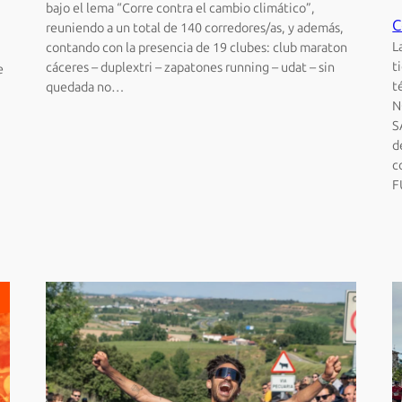
bajo el lema “Corre contra el cambio climático”,
C
reuniendo a un total de 140 corredores/as, y además,
L
contando con la presencia de 19 clubes: club maraton
t
cáceres – duplextri – zapatones running – udat – sin
e
t
quedada no…
N
S
d
c
F