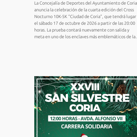
La Concejalía de Deportes del Ayuntamiento de Coria
anuncia la celebración de la cuarta edición del Cross
Nocturno 10K-5K “Ciudad de Coria”, que tendrá lugar
el sábado 17 de octubre de 2026 a partir de las 20:00
horas. La prueba contará nuevamente con salida y
meta en uno de los enclaves más emblemáticos de l