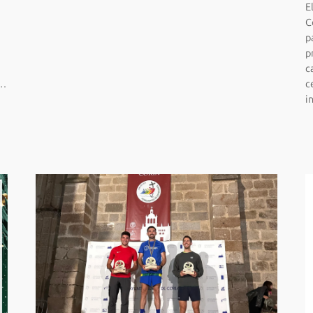
E
C
p
p
c
a…
c
i