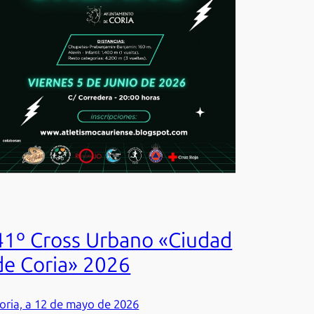
41º Cross Urbano «Ciudad
de Coria» 2026
oria, a 12 de mayo de 2026