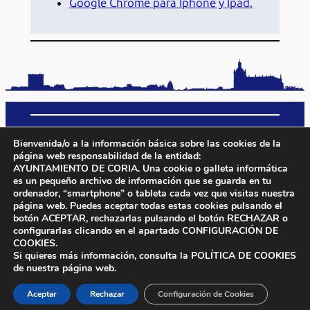
Google Chrome para Iphone y Ipad.
Inicio
Aviso Legal
Política de Privacidad
Bienvenida/o a la información básica sobre las cookies de la
Política de Cookies
Protección de Datos
página web responsabilidad de la entidad:
AYUNTAMIENTO DE CORIA. Una cookie o galleta informática
es un pequeño archivo de información que se guarda en tu
Facebook
X
Instagram
YouTube
ordenador, “smartphone” o tableta cada vez que visitas nuestra
página web. Puedes aceptar todas estas cookies pulsando el
botón
ACEPTAR
, rechazarlas pulsando el botón
RECHAZAR
o
configurarlas clicando en el apartado
CONFIGURACIÓN DE
COOKIES
.
Si quieres más información, consulta la POLÍTICA DE COOKIES
Ayuntamiento de Coria – Plaza. San Pedro,1 10800 – Tel.
de nuestra página web.
927508000
Aceptar
Rechazar
Configuración de Cookies