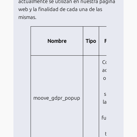
actualmente se utilizan en nuestra página
web y la finalidad de cada una de las
mismas.
Nombre
Tipo
Finalidad
R
Controla la
aceptación
o bloqueo
de los
scripts de
moove_gdpr_popup
las cookies
no
funcionales
de
terceros.