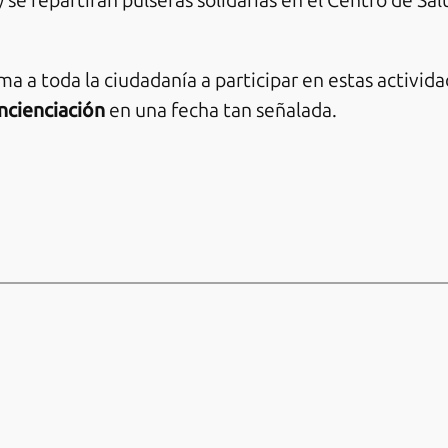
se repartirán pulseras solidarias en el Centro de Salu
 a toda la ciudadanía a participar en estas activida
ncienciación
en una fecha tan señalada.