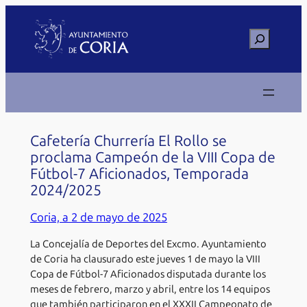
Saltar
al
Buscar
contenido
Cafetería Churrería El Rollo se
proclama Campeón de la VIII Copa de
Fútbol-7 Aficionados, Temporada
2024/2025
Coria, a 2 de mayo de 2025
La Concejalía de Deportes del Excmo. Ayuntamiento
de Coria ha clausurado este jueves 1 de mayo la VIII
Copa de Fútbol-7 Aficionados disputada durante los
meses de febrero, marzo y abril, entre los 14 equipos
que también participaron en el XXXII Campeonato de