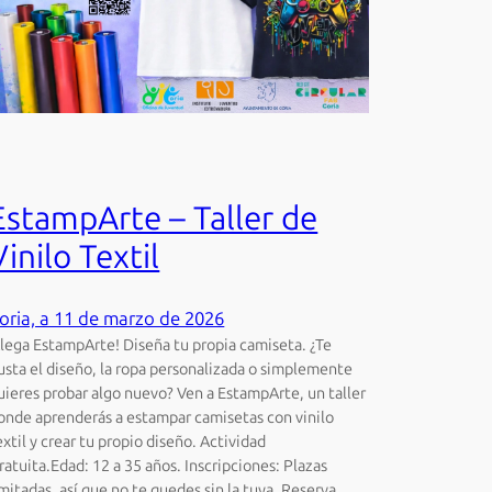
EstampArte – Taller de
Vinilo Textil
oria, a 11 de marzo de 2026
Llega EstampArte! Diseña tu propia camiseta. ¿Te
usta el diseño, la ropa personalizada o simplemente
uieres probar algo nuevo? Ven a EstampArte, un taller
onde aprenderás a estampar camisetas con vinilo
extil y crear tu propio diseño. Actividad
ratuita.Edad: 12 a 35 años. Inscripciones: Plazas
imitadas, así que no te quedes sin la tuya. Reserva…