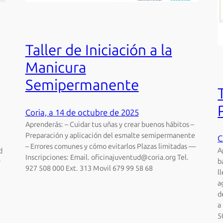
Taller de Iniciación a la
Manicura
Semipermanente
Coria, a 14 de octubre de 2025
Aprenderás: – Cuidar tus uñas y crear buenos hábitos –
Preparación y aplicación del esmalte semipermanente
C
– Errores comunes y cómo evitarlos Plazas limitadas —
A
d
Inscripciones: Email. oficinajuventud@coria.org Tel.
b
y
927 508 000 Ext. 313 Movil 679 99 58 68
l
a
d
a
5