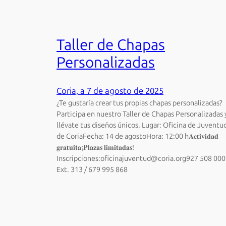
Taller de Chapas
Personalizadas
Coria, a 7 de agosto de 2025
¿Te gustaría crear tus propias chapas personalizadas?
Participa en nuestro Taller de Chapas Personalizadas 
llévate tus diseños únicos. Lugar: Oficina de Juventu
de CoriaFecha: 14 de agostoHora: 12:00 h𝐀𝐜𝐭𝐢𝐯𝐢𝐝𝐚𝐝
𝐠𝐫𝐚𝐭𝐮𝐢𝐭𝐚¡𝐏𝐥𝐚𝐳𝐚𝐬 𝐥𝐢𝐦𝐢𝐭𝐚𝐝𝐚𝐬!
Inscripciones:oficinajuventud@coria.org927 508 000
Ext. 313 / 679 995 868