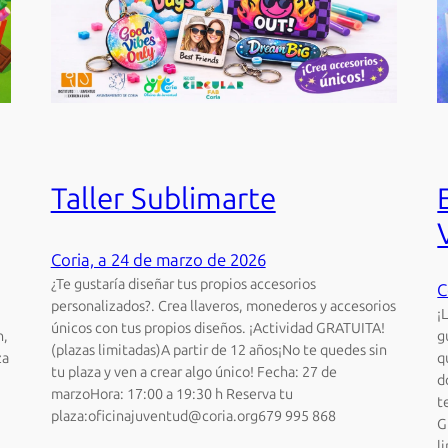
Taller Sublimarte
Coria, a 24 de marzo de 2026
¿Te gustaría diseñar tus propios accesorios
C
personalizados?. Crea llaveros, monederos y accesorios
¡
únicos con tus propios diseños. ¡Actividad GRATUITA!
n,
g
(plazas limitadas)A partir de 12 años¡No te quedes sin
za
q
tu plaza y ven a crear algo único! Fecha: 27 de
d
marzoHora: 17:00 a 19:30 h Reserva tu
t
plaza:oficinajuventud@coria.org679 995 868
G
l