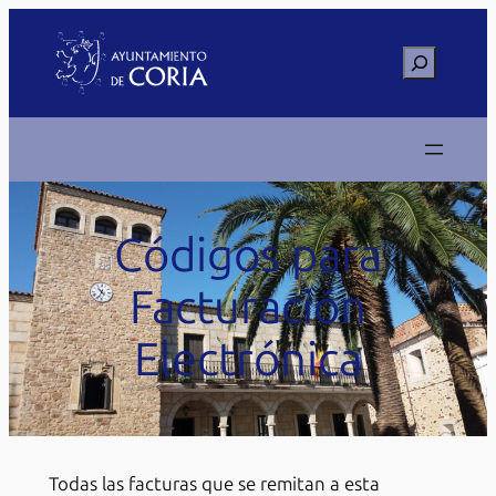
Saltar
al
Buscar
contenido
Códigos para
Facturación
Electrónica
Todas las facturas que se remitan a esta